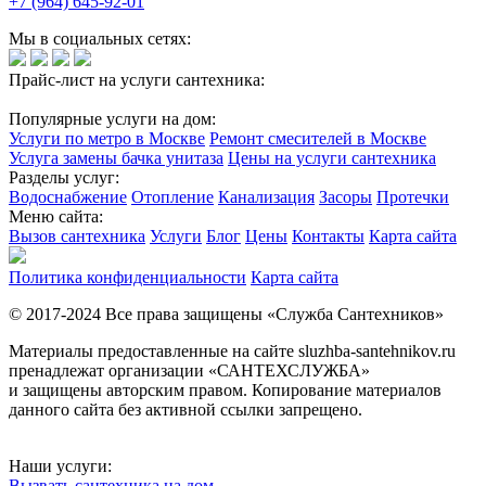
+7 (964) 645-92-01
Мы в социальных сетях:
Прайс-лист на услуги сантехника:
Популярные услуги на дом:
Услуги по метро в Москве
Ремонт смесителей в Москве
Услуга замены бачка унитаза
Цены на услуги сантехника
Разделы услуг:
Водоснабжение
Отопление
Канализация
Засоры
Протечки
Меню сайта:
Вызов сантехника
Услуги
Блог
Цены
Контакты
Карта сайта
Политика конфиденциальности
Карта сайта
© 2017-2024 Все права защищены «Служба Сантехников»
Материалы предоставленные на сайте sluzhba-santehnikov.ru
пренадлежат организации «САНТЕХСЛУЖБА»
и защищены авторским правом. Копирование материалов
данного сайта без активной ссылки запрещено.
Наши услуги:
Вызвать сантехника на дом