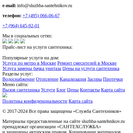
e-mail:
info@sluzhba-santehnikov.ru
телефон:
+7 (495) 066-06-67
+7 (964) 645-92-01
Мы в социальных сетях:
Прайс-лист на услуги сантехника:
Популярные услуги на дом:
Услуги по метро в Москве
Ремонт смесителей в Москве
Услуга замены бачка унитаза
Цены на услуги сантехника
Разделы услуг:
Водоснабжение
Отопление
Канализация
Засоры
Протечки
Меню сайта:
Вызов сантехника
Услуги
Блог
Цены
Контакты
Карта сайта
Политика конфиденциальности
Карта сайта
© 2017-2024 Все права защищены «Служба Сантехников»
Материалы предоставленные на сайте sluzhba-santehnikov.ru
пренадлежат организации «САНТЕХСЛУЖБА»
и защищены авторским правом. Копирование материалов