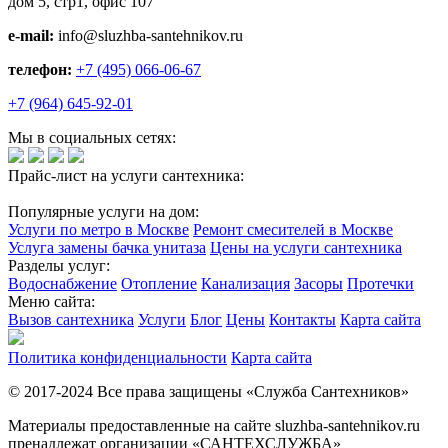
дом 5, стр1, офис 107
e-mail:
info@sluzhba-santehnikov.ru
телефон:
+7 (495) 066-06-67
+7 (964) 645-92-01
Мы в социальных сетях:
Прайс-лист на услуги сантехника:
Популярные услуги на дом:
Услуги по метро в Москве
Ремонт смесителей в Москве
Услуга замены бачка унитаза
Цены на услуги сантехника
Разделы услуг:
Водоснабжение
Отопление
Канализация
Засоры
Протечки
Меню сайта:
Вызов сантехника
Услуги
Блог
Цены
Контакты
Карта сайта
Политика конфиденциальности
Карта сайта
© 2017-2024 Все права защищены «Служба Сантехников»
Материалы предоставленные на сайте sluzhba-santehnikov.ru
пренадлежат организации «САНТЕХСЛУЖБА»