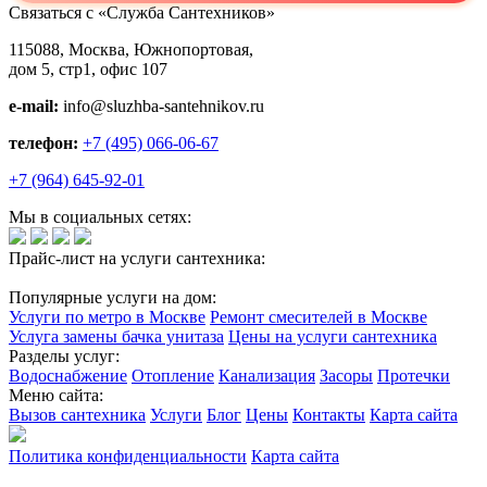
Связаться с «Служба Сантехников»
115088, Москва, Южнопортовая,
дом 5, стр1, офис 107
e-mail:
info@sluzhba-santehnikov.ru
телефон:
+7 (495) 066-06-67
+7 (964) 645-92-01
Мы в социальных сетях:
Прайс-лист на услуги сантехника:
Популярные услуги на дом:
Услуги по метро в Москве
Ремонт смесителей в Москве
Услуга замены бачка унитаза
Цены на услуги сантехника
Разделы услуг:
Водоснабжение
Отопление
Канализация
Засоры
Протечки
Меню сайта:
Вызов сантехника
Услуги
Блог
Цены
Контакты
Карта сайта
Политика конфиденциальности
Карта сайта