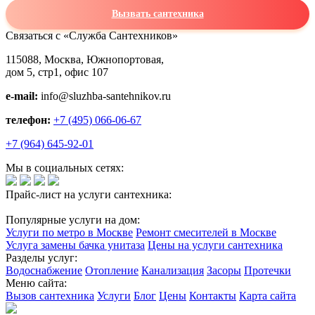
Вызвать сантехника
Связаться с «Служба Сантехников»
115088, Москва, Южнопортовая,
дом 5, стр1, офис 107
e-mail:
info@sluzhba-santehnikov.ru
телефон:
+7 (495) 066-06-67
+7 (964) 645-92-01
Мы в социальных сетях:
Прайс-лист на услуги сантехника:
Популярные услуги на дом:
Услуги по метро в Москве
Ремонт смесителей в Москве
Услуга замены бачка унитаза
Цены на услуги сантехника
Разделы услуг:
Водоснабжение
Отопление
Канализация
Засоры
Протечки
Меню сайта:
Вызов сантехника
Услуги
Блог
Цены
Контакты
Карта сайта