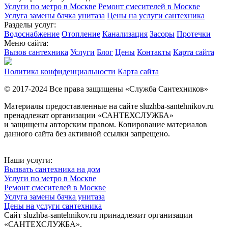
Услуги по метро в Москве
Ремонт смесителей в Москве
Услуга замены бачка унитаза
Цены на услуги сантехника
Разделы услуг:
Водоснабжение
Отопление
Канализация
Засоры
Протечки
Меню сайта:
Вызов сантехника
Услуги
Блог
Цены
Контакты
Карта сайта
Политика конфиденциальности
Карта сайта
© 2017-2024 Все права защищены «Служба Сантехников»
Материалы предоставленные на сайте sluzhba-santehnikov.ru
пренадлежат организации «САНТЕХСЛУЖБА»
и защищены авторским правом. Копирование материалов
данного сайта без активной ссылки запрещено.
Наши услуги:
Вызвать сантехника на дом
Услуги по метро в Москве
Ремонт смесителей в Москве
Услуга замены бачка унитаза
Цены на услуги сантехника
Сайт sluzhba-santehnikov.ru принадлежит организации
«САНТЕХСЛУЖБА».