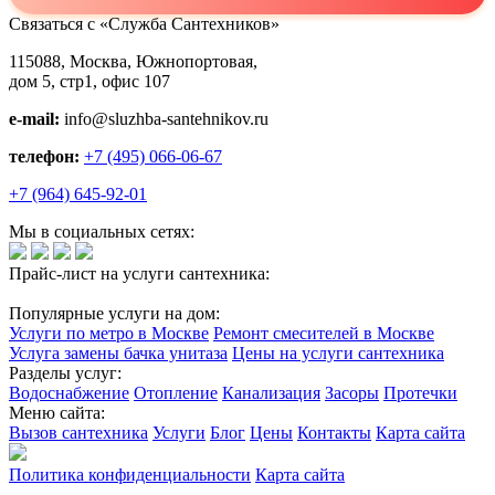
Связаться с «Служба Сантехников»
115088, Москва, Южнопортовая,
дом 5, стр1, офис 107
e-mail:
info@sluzhba-santehnikov.ru
телефон:
+7 (495) 066-06-67
+7 (964) 645-92-01
Мы в социальных сетях:
Прайс-лист на услуги сантехника:
Популярные услуги на дом:
Услуги по метро в Москве
Ремонт смесителей в Москве
Услуга замены бачка унитаза
Цены на услуги сантехника
Разделы услуг:
Водоснабжение
Отопление
Канализация
Засоры
Протечки
Меню сайта:
Вызов сантехника
Услуги
Блог
Цены
Контакты
Карта сайта
Политика конфиденциальности
Карта сайта