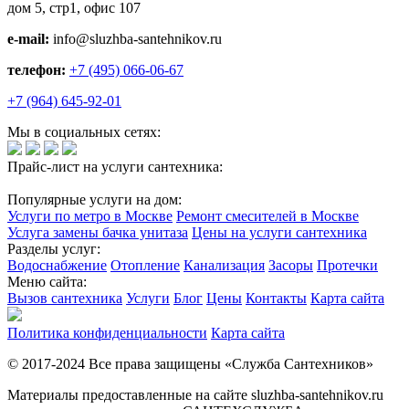
дом 5, стр1, офис 107
e-mail:
info@sluzhba-santehnikov.ru
телефон:
+7 (495) 066-06-67
+7 (964) 645-92-01
Мы в социальных сетях:
Прайс-лист на услуги сантехника:
Популярные услуги на дом:
Услуги по метро в Москве
Ремонт смесителей в Москве
Услуга замены бачка унитаза
Цены на услуги сантехника
Разделы услуг:
Водоснабжение
Отопление
Канализация
Засоры
Протечки
Меню сайта:
Вызов сантехника
Услуги
Блог
Цены
Контакты
Карта сайта
Политика конфиденциальности
Карта сайта
© 2017-2024 Все права защищены «Служба Сантехников»
Материалы предоставленные на сайте sluzhba-santehnikov.ru