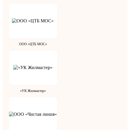
ООО «ЦТБ МОС»
«УК Жилмастер»