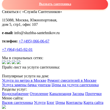
Вызвать сантехника
Связаться с «Служба Сантехников»
115088, Москва, Южнопортовая,
дом 5, стр1, офис 107
e-mail:
info@sluzhba-santehnikov.ru
телефон:
+7 (495) 066-06-67
+7 (964) 645-92-01
Мы в социальных сетях:
Прайс-лист на услуги сантехника:
Популярные услуги на дом:
Услуги по метро в Москве
Ремонт смесителей в Москве
Услуга замены бачка унитаза
Цены на услуги сантехника
Разделы услуг:
Водоснабжение
Отопление
Канализация
Засоры
Протечки
Меню сайта:
Вызов сантехника
Услуги
Блог
Цены
Контакты
Карта сайта