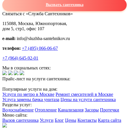
Вызвать сантехника
Связаться с «Служба Сантехников»
115088, Москва, Южнопортовая,
дом 5, стр1, офис 107
e-mail:
info@sluzhba-santehnikov.ru
телефон:
+7 (495) 066-06-67
+7 (964) 645-92-01
Мы в социальных сетях:
Прайс-лист на услуги сантехника:
Популярные услуги на дом:
Услуги по метро в Москве
Ремонт смесителей в Москве
Услуга замены бачка унитаза
Цены на услуги сантехника
Разделы услуг:
Водоснабжение
Отопление
Канализация
Засоры
Протечки
Меню сайта:
Вызов сантехника
Услуги
Блог
Цены
Контакты
Карта сайта