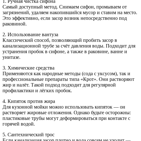
1. Ручная чистка сифона
Самый доступный метод. Снимаем сифон, промываем от
загрязнений, удаляем накопившийся мусор и ставим на место.
Это эффективно, если засор возник непосредственно под
раковиной.
2. Использование вантуза
Классический способ, позволяющий пробить засор в
канализационной трубе за счёт давления воды. Подходит для
устранения пробок в сифоне, а также в раковине, ванне и
унитазе.
3. Химические средства
Применяются как народные методы (сода с уксусом), так и
профессиональные препараты типа «Крот». Они растворяют
жир и налёт. Такой подход подходит для регулярной
профилактики и лёгких пробок.
4. Кипяток против жира
Для кухонной мойки можно использовать кипяток — он
растворяет жировые отложения. Однако будьте осторожны:
пластиковые трубы могут деформироваться при контакте с
горячей водой.
5. Сантехнический трос
Если канализация засор плотно и вода совсем не уходит —