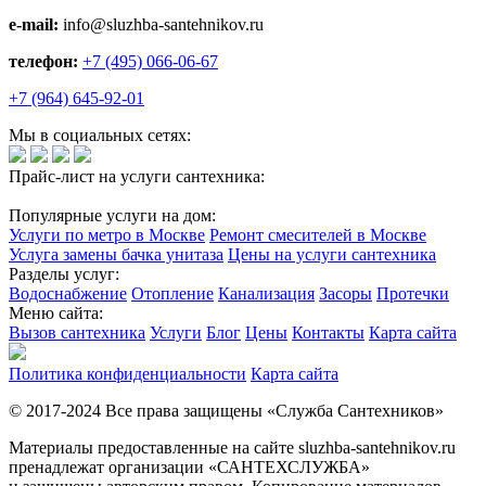
e-mail:
info@sluzhba-santehnikov.ru
телефон:
+7 (495) 066-06-67
+7 (964) 645-92-01
Мы в социальных сетях:
Прайс-лист на услуги сантехника:
Популярные услуги на дом:
Услуги по метро в Москве
Ремонт смесителей в Москве
Услуга замены бачка унитаза
Цены на услуги сантехника
Разделы услуг:
Водоснабжение
Отопление
Канализация
Засоры
Протечки
Меню сайта:
Вызов сантехника
Услуги
Блог
Цены
Контакты
Карта сайта
Политика конфиденциальности
Карта сайта
© 2017-2024 Все права защищены «Служба Сантехников»
Материалы предоставленные на сайте sluzhba-santehnikov.ru
пренадлежат организации «САНТЕХСЛУЖБА»