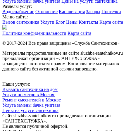
Услуга замены бачка унитаза
Цены на услуги сантехника
Разделы услуг:
Водоснабжение
Отопление
Канализация
Засоры
Протечки
Меню сайта:
Вызов сантехника
Услуги
Блог
Цены
Контакты
Карта сайта
Политика конфиденциальности
Карта сайта
© 2017-2024 Все права защищены «Служба Сантехников»
Материалы предоставленные на сайте sluzhba-santehnikov.ru
пренадлежат организации «САНТЕХСЛУЖБА»
и защищены авторским правом. Копирование материалов
данного сайта без активной ссылки запрещено.
Наши услуги:
Вызвать сантехника на дом
Услуги по метро в Москве
Ремонт смесителей в Москве
Услуга замены бачка унитаза
Цены на услуги сантехника
Сайт sluzhba-santehnikov.ru принадлежит организации
«САНТЕХСЛУЖБА».
Не является публичной офертой.