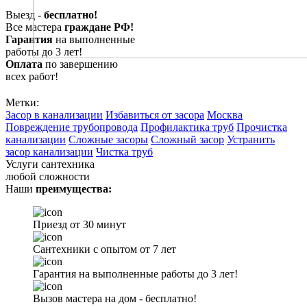
Выезд -
бесплатно!
Все мастера
граждане РФ!
Гарантия
на выполненные
работы до 3 лет!
Оплата
по завершению
всех работ!
Метки:
Засор в канализации
Избавиться от засора
Москва
Повреждение трубопровода
Профилактика труб
Прочистка
канализации
Сложные засоры
Сложный засор
Устранить
засор канализации
Чистка труб
Услуги сантехника
любой сложности
Наши
преимущества:
Приезд от 30 минут
Сантехники с опытом от 7 лет
Гарантия на выполненные работы до 3 лет!
Вызов мастера на дом - бесплатно!