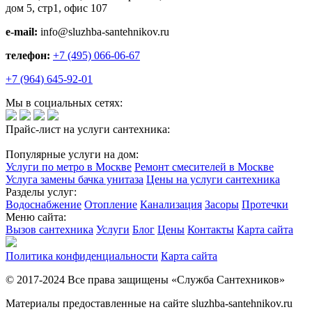
дом 5, стр1, офис 107
e-mail:
info@sluzhba-santehnikov.ru
телефон:
+7 (495) 066-06-67
+7 (964) 645-92-01
Мы в социальных сетях:
Прайс-лист на услуги сантехника:
Популярные услуги на дом:
Услуги по метро в Москве
Ремонт смесителей в Москве
Услуга замены бачка унитаза
Цены на услуги сантехника
Разделы услуг:
Водоснабжение
Отопление
Канализация
Засоры
Протечки
Меню сайта:
Вызов сантехника
Услуги
Блог
Цены
Контакты
Карта сайта
Политика конфиденциальности
Карта сайта
© 2017-2024 Все права защищены «Служба Сантехников»
Материалы предоставленные на сайте sluzhba-santehnikov.ru