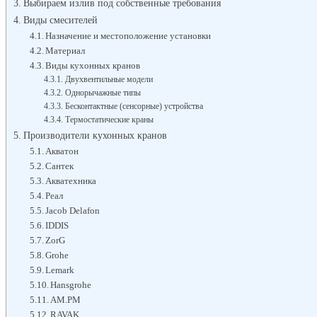
Выбираем излив под собственные требования
Виды смесителей
Назначение и местоположение установки
Материал
Виды кухонных кранов
Двухвентильные модели
Однорычажные типы
Бесконтактные (сенсорные) устройства
Термостатические краны
Производители кухонных кранов
Акватон
Сантек
Акватехника
Реал
Jacob Delafon
IDDIS
ZorG
Grohe
Lemark
Hansgrohe
AM.PM
RAVAK