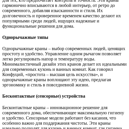
для тех, кто предпочитает контроль и точность. Эти краны
гармонично вписываются в любой интерьер, от ретро до
современного, добавляя изысканности и стиля. Их
долговечность и проверенное временем качество делают их
популярными среди людей, ищущих надежные и
функциональные решения для дома.
Однорычажные типы
Однорычажные краны – выбор современных людей, ценящих
простоту и удобство. Управление одним рычагом позволяет
легко регулировать напор и температуру воды.
Минималистичный дизайн этих кранов делает их идеальными
для современных кухонь и ванных комнат. Как говорил
Конфуций, «простота – высшая цель искусства», и
однорычажные краны воплощают эту идею, предлагая
эргономику и стиль в повседневной жизни.
Бесконтактные (сенсорные) устройства
Бесконтактные краны – инновационное решение для
современного дома, обеспечивающее максимальную гигиену
и удобство. Сенсорные модели работают без касания, что
особенно важно для поддержания чистоты. Эти краны
идеально подходят для кухонь и ванных комнат, где гигиена